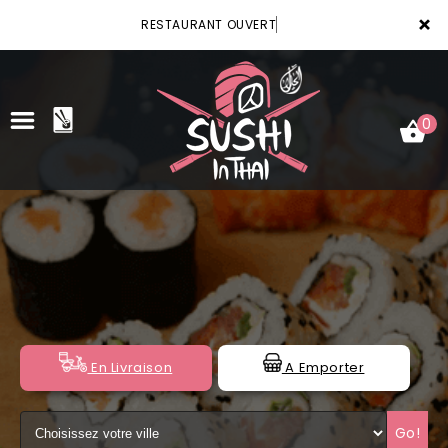
×
RESTAURANT OUVERT
0
ACCUEIL
LA CARTE
VOTRE COMPTE
NOTRE RESTAURANT
En Livraison
A Emporter
VOS AVIS
Go!
MENTIONS LÉGALES