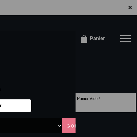
×
×
onnecter / S'inscrire
Panier
Panier Vide !