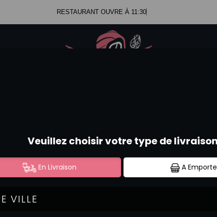
RESTAURANT OUVRE À 11:30
.47.99.23.34
Se c
.52.58.44.12
MAKI