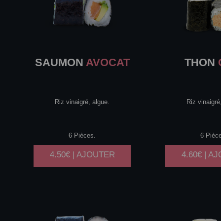
SAUMON
AVOCAT
THON
Riz vinaigré, algue.
Riz vinaigré
6 Pièces.
6 Pièc
4.50€ | AJOUTER
4.60€ | A