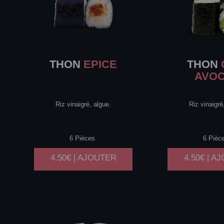
THON
EPICE
THON
AVO
Riz vinaigré, algue.
Riz vinaigré
6 Pièces.
6 Pièc
4.50€ | AJOUTER
4.50€ | A