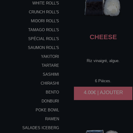
WHITE ROLL'S
CRUNCH ROLL'S
MIDORI ROLL'S
TAMAGO ROLL'S
CHEESE
SPÉCIAL ROLL'S
SAUMON ROLL'S
YAKITORI
Riz vinaigré, algue.
TARTARE
SASHIMI
6 Pièces.
CHIRASHI
4.00€ | AJOUTER
BENTO
DONBURI
POKE BOWL
RAMEN
SALADES ICEBERG