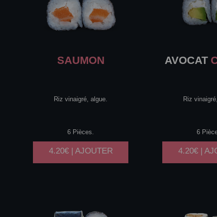
SAUMON
AVOCAT
C
Riz vinaigré, algue.
Riz vinaigré
6 Pièces.
6 Pièc
4.20€ | AJOUTER
4.20€ | A