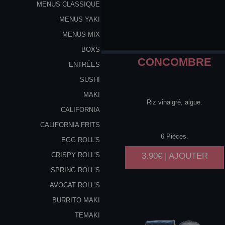
MENUS CLASSIQUE
MENUS YAKI
MENUS MIX
BOXS
CONCOMBRE
ENTRÉES
SUSHI
MAKI
Riz vinaigré, algue.
CALIFORNIA
CALIFORNIA FRITS
6 Pièces.
EGG ROLL'S
3.90€ | AJOUTER
CRISPY ROLL'S
SPRING ROLL'S
AVOCAT ROLL'S
BURRITO MAKI
TEMAKI