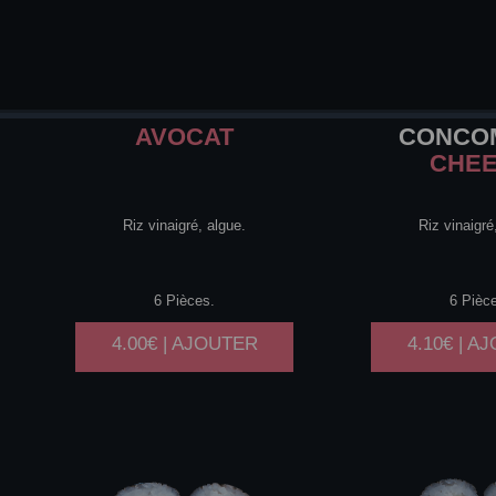
AVOCAT
CONCO
CHE
Riz vinaigré, algue.
Riz vinaigré
6 Pièces.
6 Pièc
4.00€ | AJOUTER
4.10€ | A