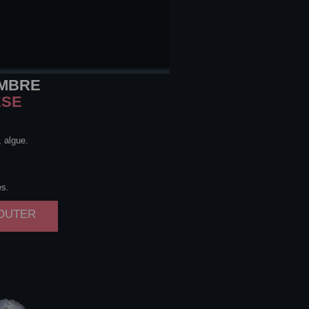
MBRE
ESE
, algue.
es.
JOUTER