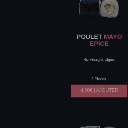
POULET
MAYO
EPICE
Riz vinaigré, algue.
6 Pièces.
4.60€ | AJOUTER