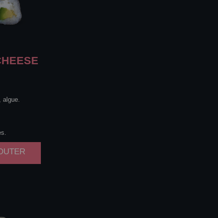
HEESE
, algue.
es.
JOUTER