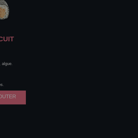
CUIT
, algue.
es.
JOUTER