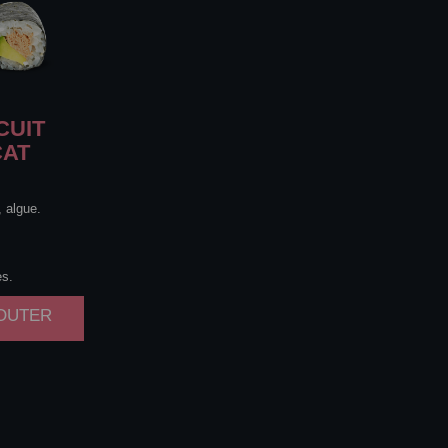
CUIT
CAT
, algue.
es.
JOUTER