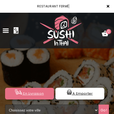
×
RESTAURANT FERMÉ
0
ACCUEIL
LA CARTE
VOTRE COMPTE
NOTRE RESTAURANT
En Livraison
A Emporter
VOS AVIS
Go!
MENTIONS LÉGALES