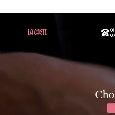
01
LA CARTE
07
Choi