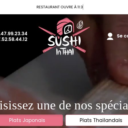
RESTAURANT OUVRE À 11:30
.47.99.23.34
Se co
.52.58.44.12
sissez une de nos spécia
Plats Japonais
Plats Thaïlandais