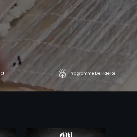
ect
Programme De Fidélité
COMMANDER
COMMAND
MAKI