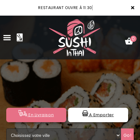
×
RESTAURANT OUVRE À 11:30
0
ACCUEIL
LA CARTE
VOTRE COMPTE
NOTRE RESTAURANT
En Livraison
A Emporter
VOS AVIS
Go!
MENTIONS LÉGALES