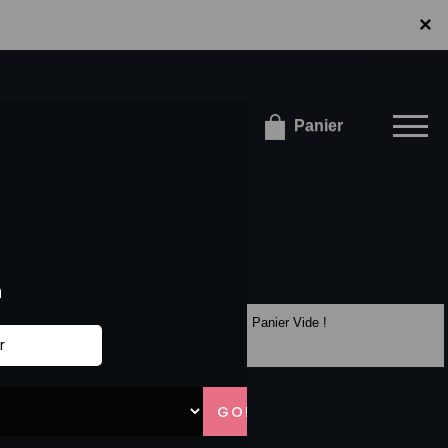
×
×
onnecter / S'inscrire
Panier
Panier Vide !