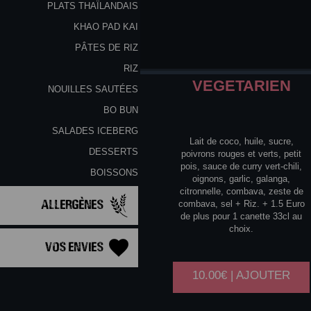
PLATS THAÏLANDAIS
KHAO PAD KAI
PÂTES DE RIZ
RIZ
VEGETARIEN
NOUILLES SAUTÉES
BO BUN
SALADES ICEBERG
Lait de coco, huile, sucre,
DESSERTS
poivrons rouges et verts, petit
pois, sauce de curry vert-chili,
BOISSONS
oignons, garlic, galanga,
citronnelle, combava, zeste de
Allergènes
combava, sel + Riz. + 1.5 Euro
de plus pour 1 canette 33cl au
choix.
Vos Envies
10.00€ | AJOUTER