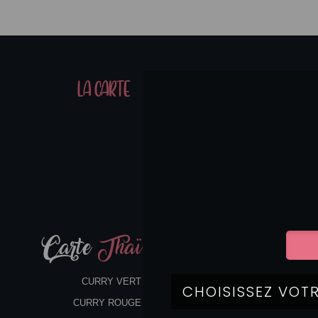
01
LA CARTE
07
Carte
Thaï
CURRY VERT
CURRY ROUGE