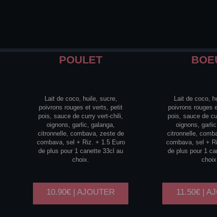
POULET
BOE
Lait de coco, huile, sucre,
Lait de coco, hu
poivrons rouges et verts, petit
poivrons rouges et
pois, sauce de curry vert-chili,
pois, sauce de cur
oignons, garlic, galanga,
oignons, garlic
citronnelle, combava, zeste de
citronnelle, comb
combava, sel + Riz. + 1.5 Euro
combava, sel + Ri
de plus pour 1 canette 33cl au
de plus pour 1 ca
choix.
choix
10.90€ | AJOUTER
11.50€ | 