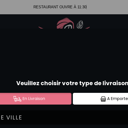
RESTAURANT OUVRE À 11:30
.47.99.23.34
Se c
.52.58.44.12
CURRY VERT