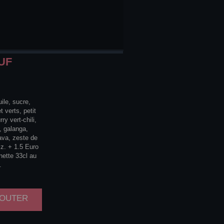
UF
ile, sucre,
 verts, petit
ry vert-chili,
, galanga,
ava, zeste de
z. + 1.5 Euro
nette 33cl au
.
AJOUTER