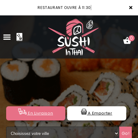
×
RESTAURANT OUVRE À 11:30
0
ACCUEIL
LA CARTE
VOTRE COMPTE
NOTRE RESTAURANT
En Livraison
A Emporter
VOS AVIS
Go!
MENTIONS LÉGALES