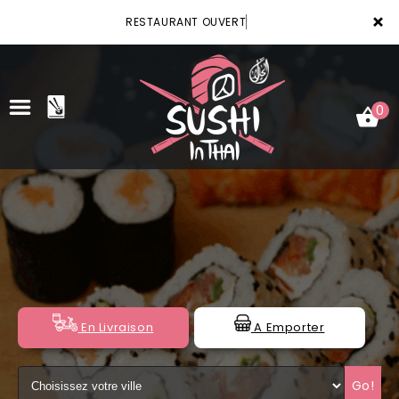
×
RESTAURANT OUVERT
0
ACCUEIL
LA CARTE
VOTRE COMPTE
NOTRE RESTAURANT
En Livraison
A Emporter
VOS AVIS
Go!
MENTIONS LÉGALES