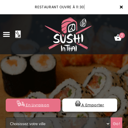
×
RESTAURANT OUVRE À 11:30
0
ACCUEIL
LA CARTE
VOTRE COMPTE
NOTRE RESTAURANT
En Livraison
A Emporter
VOS AVIS
Go!
MENTIONS LÉGALES