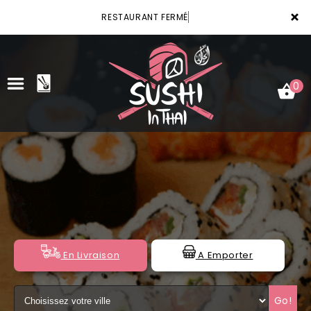
×
RESTAURANT FERMÉ
0
ACCUEIL
LA CARTE
VOTRE COMPTE
NOTRE RESTAURANT
En Livraison
A Emporter
VOS AVIS
Go!
MENTIONS LÉGALES