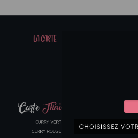
01
LA CARTE
07
Carte
Thaï
CURRY VERT
CURRY ROUGE