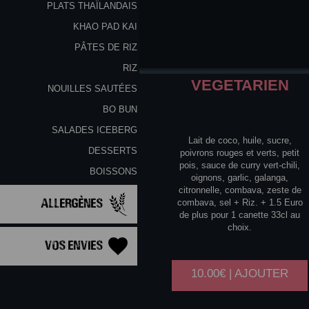
PLATS THAÏLANDAIS
KHAO PAD KAI
PÂTES DE RIZ
RIZ
VEGETARIEN
NOUILLES SAUTÉES
BO BUN
SALADES ICEBERG
Lait de coco, huile, sucre,
DESSERTS
poivrons rouges et verts, petit
pois, sauce de curry vert-chili,
BOISSONS
oignons, garlic, galanga,
citronnelle, combava, zeste de
Allergènes
combava, sel + Riz. + 1.5 Euro
de plus pour 1 canette 33cl au
choix.
Vos Envies
10.00€ | AJOUTER