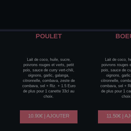
POULET
BOE
Lait de coco, huile, sucre,
Lait de coco, hu
poivrons rouges et verts, petit
poivrons rouges et
pois, sauce de curry vert-chili,
pois, sauce de cur
oignons, garlic, galanga,
oignons, garlic
citronnelle, combava, zeste de
citronnelle, comb
combava, sel + Riz. + 1.5 Euro
combava, sel + Ri
de plus pour 1 canette 33cl au
de plus pour 1 ca
choix.
choix
10.90€ | AJOUTER
11.50€ | 