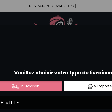
RESTAURANT OUVRE À 11:30
.47.99.23.34
Se c
.52.58.44.12
CURRY VERT