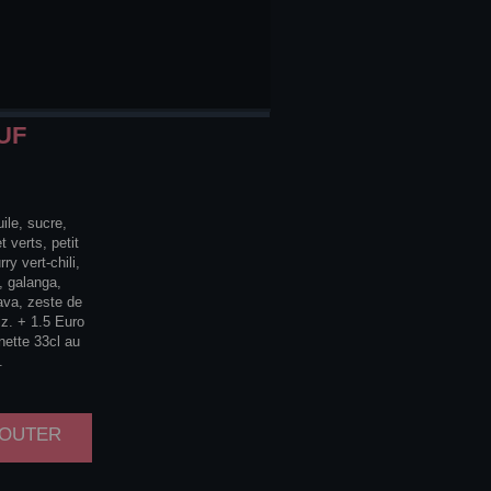
UF
ile, sucre,
 verts, petit
ry vert-chili,
, galanga,
ava, zeste de
z. + 1.5 Euro
nette 33cl au
.
AJOUTER