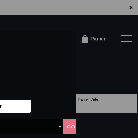
×
×
onnecter / S'inscrire
Panier
Panier Vide !